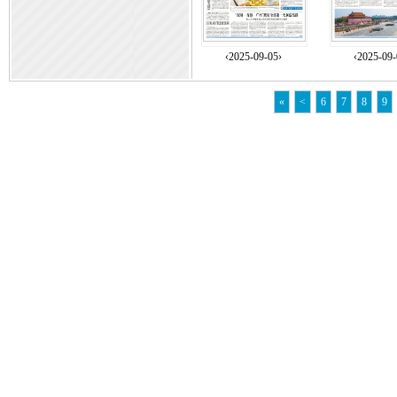
‹2025-09-05›
‹2025-09-
«
<
6
7
8
9