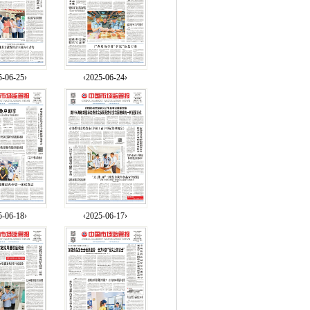
-06-25›
‹2025-06-24›
-06-18›
‹2025-06-17›