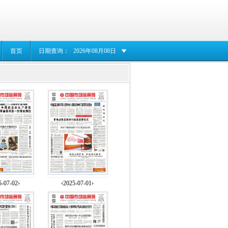
首页
日期查询：
2026年08月08日
-07-02›
‹2025-07-01›