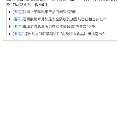
22.17%和3.61%。截至6月...
[要闻]
我国上半年汽车产品召回528万辆
[要闻]
召回数据攀升彰显安全防线的加固与责任担当的扛牢
[要闻]
市场监管总局着力整治质量领域“内卷式”竞争
[要闻]
“流质配方”和“增稠组件”两类特医食品注册指南出台
[要闻]
图片新闻