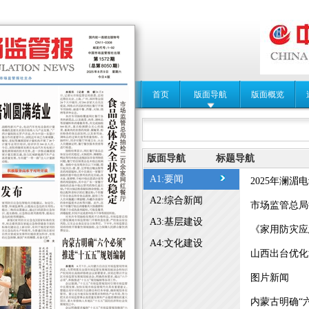
首页
版面导航
版面概览
版面导航
标题导航
A1:要闻
2025年澜湄
A2:综合新闻
市场监管总局
A3:基层建设
《家用防灾应
A4:文化建设
山西出台优化
图片新闻
内蒙古明确“六