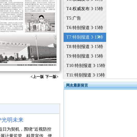
刊
T4:权威发布 3·15特
刊
T5:广告
T6:特别报道 3·15特
刊
T7:特别报道 3·15特
刊
T8:特别报道 3·15特
刊
T9:特别报道 3·15特
刊
T10:特别报道 3·15特
刊
T11:特别报道 3·15特
<上一版
下一版>
刊
T12:广告
网友最新留言
T13:地方经验 3·15特
刊
T14:地方经验 3·15特
刊
T15:地方经验 3·15特
护光明未来
刊
T16:地方经验 3·15特
益日为契机，围绕“近视防控
刊
T17:地方经验 3·15特
开展计量监管、科普宣传、便