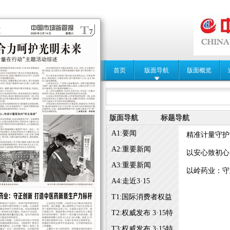
首页
版面导航
版面概览
版面导航
标题导航
A1:要闻
精准计量守护“
A2:重要新闻
以安心致初心
A3:重要新闻
以岭药业：守
A4:走近3·15
T1:国际消费者权益
日3·15特刊
T2:权威发布 3·15特
刊
T3:权威发布 3·15特